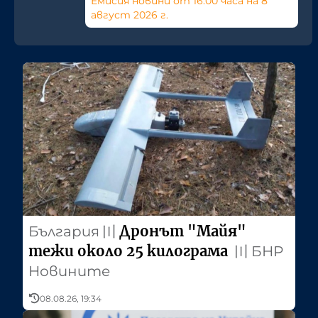
Емисия новини от 16:00 часа на 8
август 2026 г.
Дронът "Майя"
България
〣
тежи около 25 килограма
〣
БНР
Новините
08.08.26, 19:34