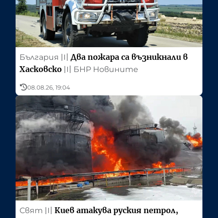
Два пожара са възникнали в
България
〣
Хасковско
〣
БНР Новините
08.08.26, 19:04
Киев атакува руския петрол,
Свят
〣