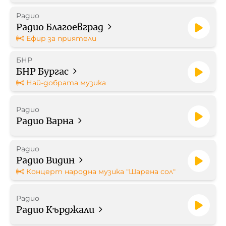
Радио
Работа в БНР
Радио Благоевград
Ефир за приятели
Контакти
БНР
БНР Бургас
Търгове
Най-добрата музика
Съвет за електронни медии
Радио
Радио Варна
Радио
Радио Видин
БНР Новини
Детското.БНР
Концерт народна музика "Шарена сол"
Архивен фонд на БНР
Радио
Радио Кърджали