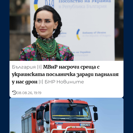
МВнР насрочи среща с
България
〣
украинската посланичка заради падналия
у нас дрон
〣
БНР Новините
08.08.26, 19:19