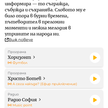
Кой е омбудсманът на БНР
Профил на купувача
информира — то съгражда,
събужда и съхранява. Словото му е
Контакти
било опора в бурни времена,
Стратегически документи
пътеводител в преломни
моменти и нежна мелодия в
Правилници
утрините на народа ни.
Виж повече
Протоколи
Програма
Бюджет
Хоризонт
Футбол
Отчети
Програма
Христо Ботев
Рекламни тарифи
А сега накъде? (Ефир приключение)
Радио
Формуляр за медийно
Радио София
партньорство
Music point