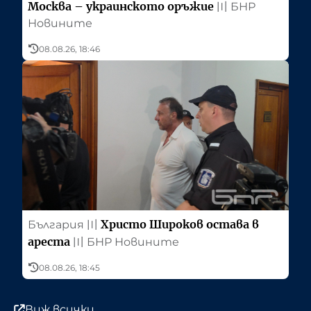
Москва – украинското оръжие
〣
БНР
Новините
08.08.26, 18:46
Христо Широков остава в
България
〣
ареста
〣
БНР Новините
08.08.26, 18:45
Виж всички