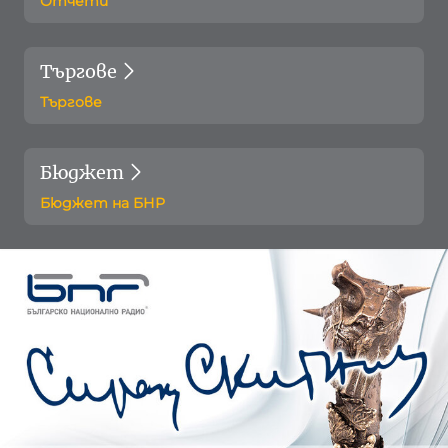
Отчети
Търгове
Търгове
Бюджет
Бюджет на БНР