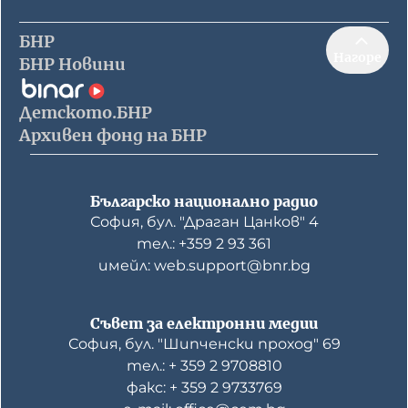
БНР
Нагоре
БНР Новини
Детското.БНР
Архивен фонд на БНР
Българско национално радио
София, бул. "Драган Цанков" 4
тел.: +359 2 93 361
имейл: web.support@bnr.bg
Съвет за електронни медии
София, бул. "Шипченски проход" 69
тел.: + 359 2 9708810
факс: + 359 2 9733769