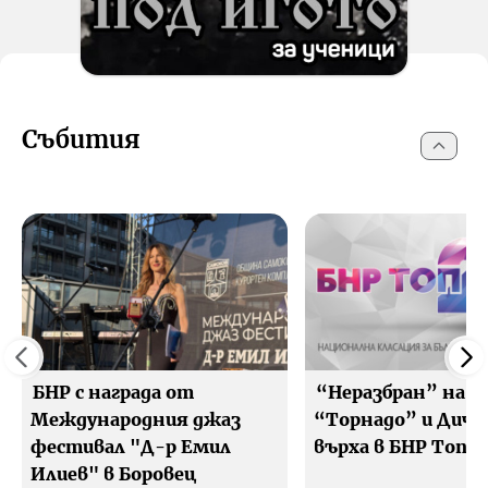
Събития
БНР с награда от
“Неразбран” на
Международния джаз
“Торнадо” и Дичо 
фестивал "Д-р Емил
върха в БНР Топ 2
Илиев" в Боровец