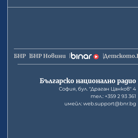
БНР
БНР Новини
Детското.
Българско национално радио
София, бул. "Драган Цанков" 4
тел.: +359 2 93 361
имейл: web.support@bnr.bg