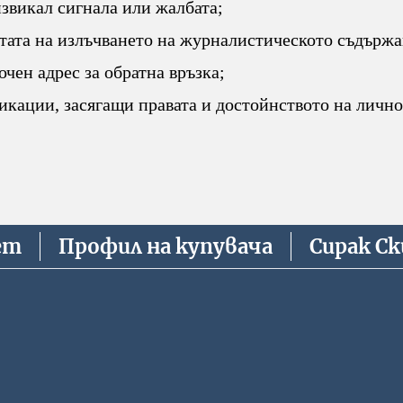
извикал сигнала или жалбата;
атата на излъчването на журналистическото съдържа
очен адрес за обратна връзка;
кации, засягащи правата и достойнството на лично
ет
Профил на купувача
Сирак С