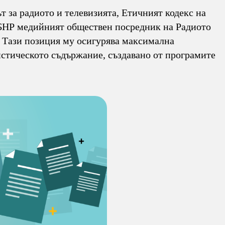
 за радиото и телевизията, Етичният кодекс на
 БНР медийният обществен посредник на Радиото
. Тази позиция му осигурява максимална
истическото съдържание, създавано от програмите