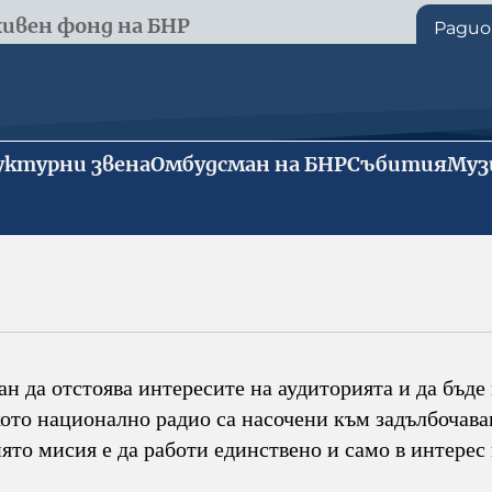
ивен фонд на БНР
Радио
ктурни звена
Омбудсман на БНР
Събития
Муз
ан да отстоява интересите на аудиторията и да бъд
то национално радио са насочени към задълбочаван
ято мисия е да работи единствено и само в интере