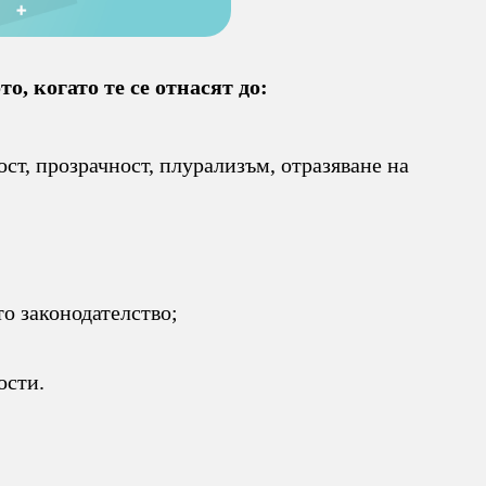
, когато те се отнасят до:
т, прозрачност, плурализъм, отразяване на
о законодателство;
ости.