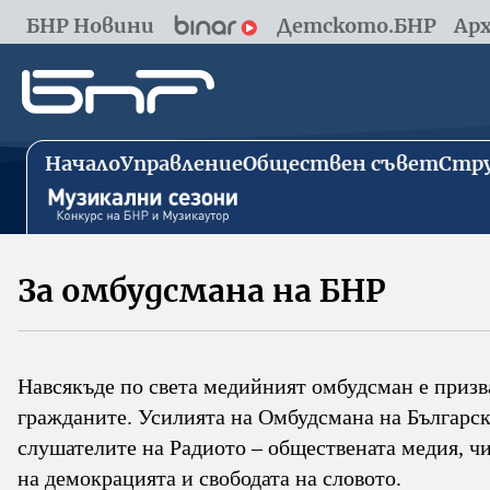
БНР Новини
Детското.БНР
Арх
Начало
Управление
Обществен съвет
Стру
За омбудсмана на БНР
Навсякъде по света медийният омбудсман е призв
гражданите. Усилията на Омбудсмана на Българско
слушателите на Радиото – обществената медия, чи
на демокрацията и свободата на словото.