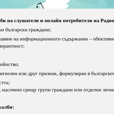
 на слушатели и онлайн потребители на Радиото
ки български граждани;
авяне на информационното съдържание – обективнос
лерантност;
тойнство;
игиозен или друг признак, формулиран в българскот
стта;
, насочено срещу групи граждани или отделни личн
жалби: