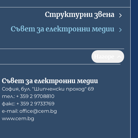
Структурни звена
Съвет за електронни медии
Нагоре
Съвет за електронни медии
София, бул. "Шипченски проход" 69
тел.: + 359 2 9708810
факс: + 359 2 9733769
е-mail: office@cem.bg
www.cem.bg