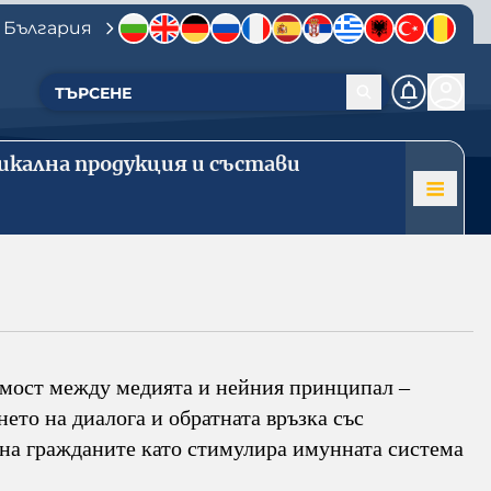
 България
икална продукция и състави
е мост между медията и нейния принципал –
ето на диалога и обратната връзка със
с на гражданите като стимулира имунната система