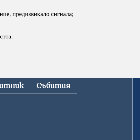
ние, предизвикало сигнала;
стта.
китник
Събития