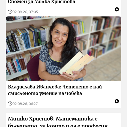
Спомен за Милка Христова
02.08.26, 07:05
Владислава Иванчева: Четенето е най-
смисленото умение на човека
02.08.26, 06:27
Митко Христов: Математика е
бъдещето, за която и да е професия