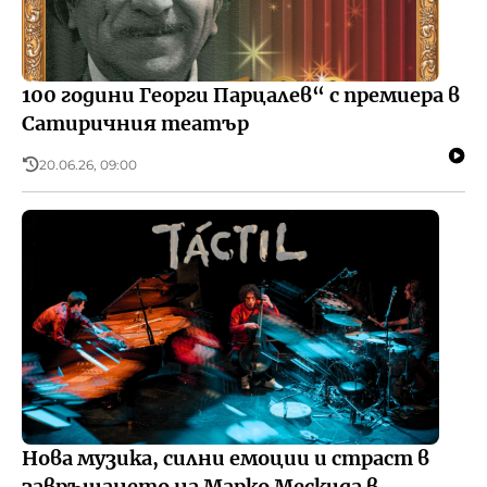
100 години Георги Парцалев“ с премиера в
Сатиричния театър
20.06.26, 09:00
Нова музика, силни емоции и страст в
завръщането на Марко Мескида в