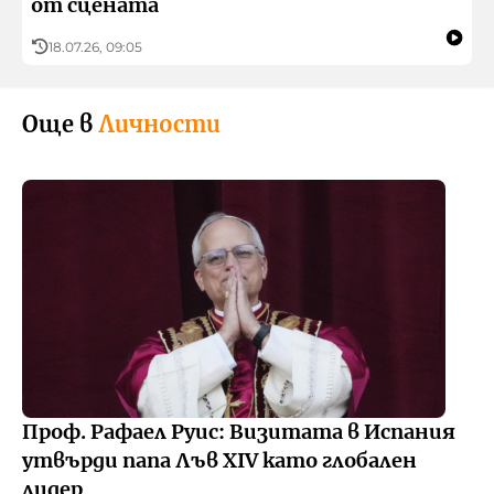
от сцената
18.07.26, 09:05
Още в
Личности
Проф. Рафаел Руис: Визитата в Испания
утвърди папа Лъв XIV като глобален
лидер