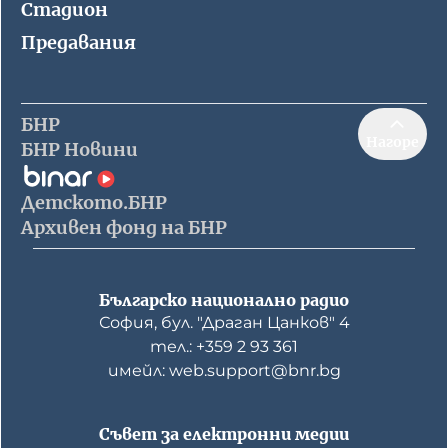
Стадион
Предавания
БНР
Нагоре
БНР Новини
Детското.БНР
Архивен фонд на БНР
Българско национално радио
София, бул. "Драган Цанков" 4
тел.: +359 2 93 361
имейл: web.support@bnr.bg
Съвет за електронни медии