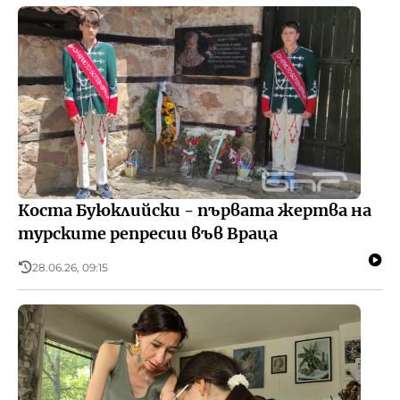
Коста Буюклийски - първата жертва на
турските репресии във Враца
28.06.26, 09:15