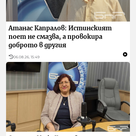
Зелено
Предавания
Атанас Капралов: Истинският
поет не смазва, а провокира
доброто в другия
06.08.26, 15:49
БНР
Детското.БНР
Архивен фонд на БНР