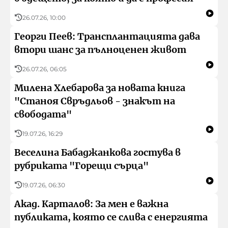
26.07.26, 10:00
Георги Пеев: Трансплантацията дава
втори шанс за пълноценен живот
26.07.26, 06:05
Милена Хлебарова за новата книга
"Станоя Свръдльов - знакът на
свободата"
19.07.26, 16:29
Веселина Бабаджанкова гостува в
рубриката "Горещи сърца"
19.07.26, 06:30
Акад. Карталов: За мен е важна
публиката, която се слива с енергията