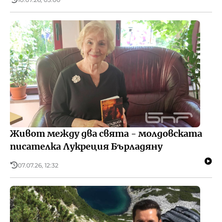
Живот между два свята - молдовската
писателка Лукреция Бърладяну
07.07.26, 12:32