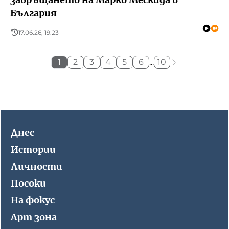
България
17.06.26, 19:23
1
2
3
4
5
6
...
10
Днес
Истории
Личности
Посоки
На фокус
Арт зона