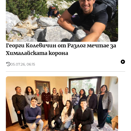
Георги Колевичин от Разлог мечтае за
Хималайската корона
05.07.26, 06:15