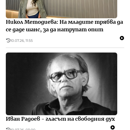
Никол Методиева: На младите трябва да
се даде шанс, за да натрупат опит
10.07.26, 11:55
Иван Радоев - гласът на свободния дух
10.07.26, 03:00