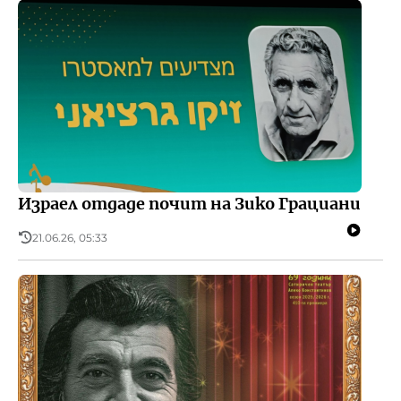
Израел отдаде почит на Зико Грациани
21.06.26, 05:33