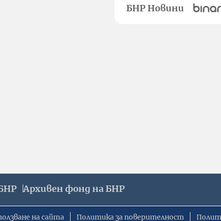
БНР Новини
БНР
Архивен фонд на БНР
ползване на сайта
Политика за поверителност
Полит