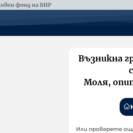
ивен фонд на БНР
Възникна г
Моля, опи
Или проверете ощ