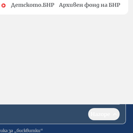
Детското.БНР
Архивен фонд на БНР
Нагоре
ика за „бисквитки“