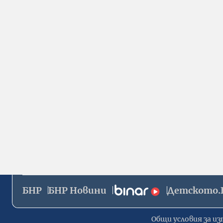
БНР
БНР Новини
Детското.
Общи условия за из