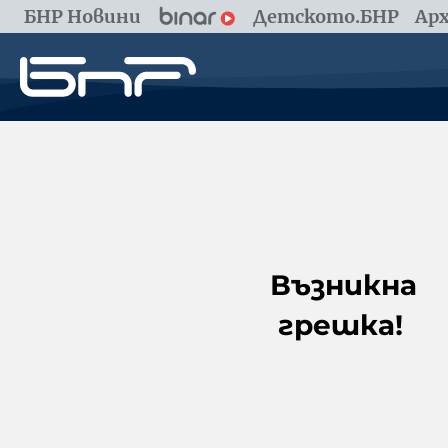
БНР Новини
Детското.БНР
Арх
Възникна
грешка!