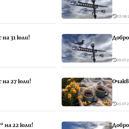
03.08.2
 на 31 юли!
Добро
29.07.2
 на 27 юли!
Очакв
23.07.2
 на 22 юли!
Добро