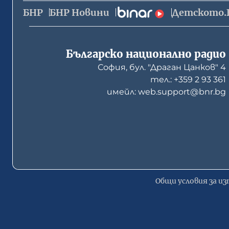
БНР
БНР Новини
Детското.
Българско национално радио
София, бул. "Драган Цанков" 4
тел.: +359 2 93 361
имейл: web.support@bnr.bg
Общи условия за из