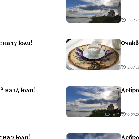
21.07.2
 на 17 юли!
Очакв
15.07.2
 на 14 юли!
Добро
10.07.2
 на 7 юли!
Добро