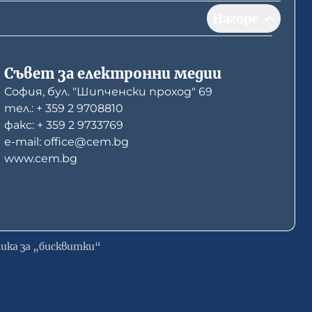
Нагоре
Съвет за електронни медии
София, бул. "Шипченски проход" 69
тел.: + 359 2 9708810
факс: + 359 2 9733769
е-mail: office@cem.bg
www.cem.bg
ика за „бисквитки“