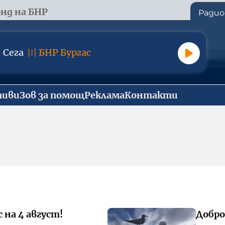
нд на БНР
Радио
Сега
〣
БНР Бургас
тиви
Зов за помощ
Реклама
Контакти
 на 4 август!
Добро