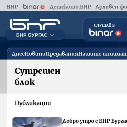
БНР
Детското.БНР
Архивен фо
БНР БУРГАС
Днес
Новини
Предавания
Нашите инициа
Сутрешен
блок
Публикации
Добро утро с БНР Бургас