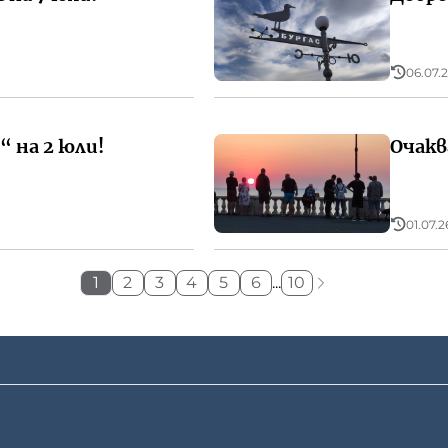
06.07.2
 на 2 юли!
Очакв
01.07.2
1
2
3
4
5
6
...
10