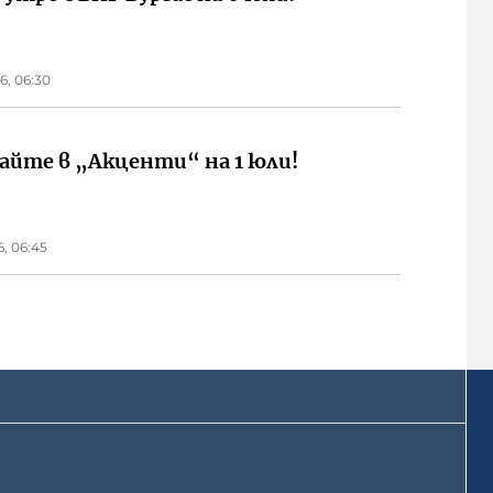
6, 06:30
айте в „Акценти“ на 1 юли!
6, 06:45