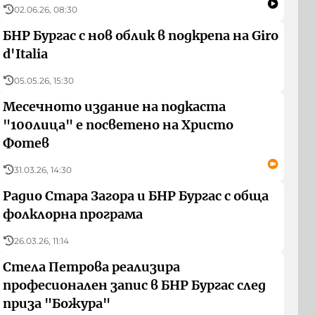
02.06.26, 08:30
БНР Бургас с нов облик в подкрепа на Giro
d'Italia
05.05.26, 15:30
Месечното издание на подкаста
"100лица" е посветено на Христо
Фотев
31.03.26, 14:30
Радио Стара Загора и БНР Бургас с обща
фолклорна програма
26.03.26, 11:14
Стела Петрова реализира
професионален запис в БНР Бургас след
приза "Божура"