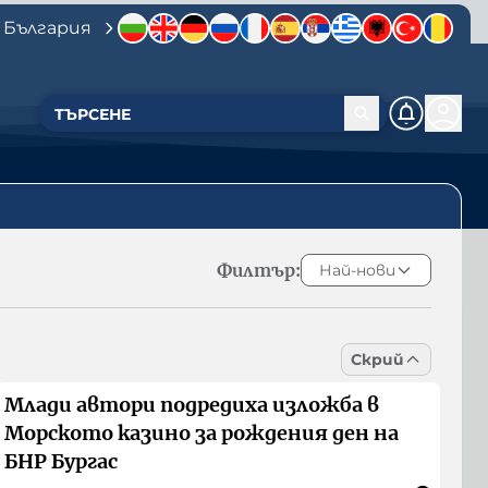
 България
Филтър:
Най-нови
Скрий
Млади автори подредиха изложба в
Морското казино за рождения ден на
БНР Бургас