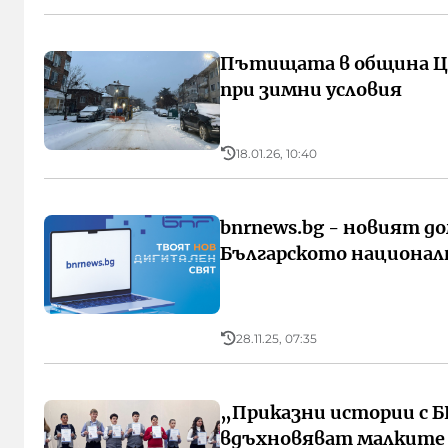
Пътищата в община Ца
при зимни условия
18.01.26, 10:40
bnrnews.bg - новият д
Българското национал
28.11.25, 07:35
„Приказни истории с Б
вдъхновяват малките 