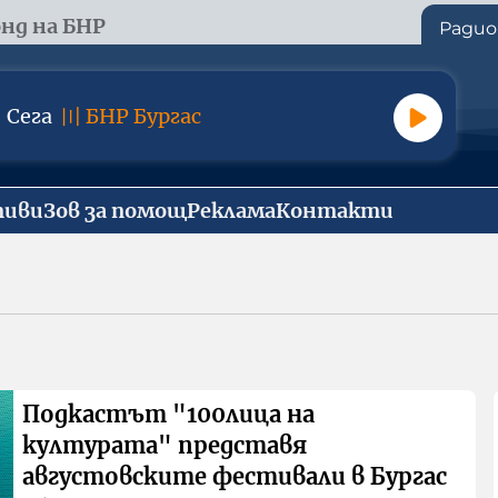
нд на БНР
Радио
Сега
〣
БНР Бургас
тиви
Зов за помощ
Реклама
Контакти
Подкастът "100лица на
културата" представя
августовските фестивали в Бургас