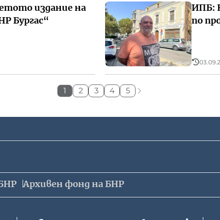
ветото издание на
ИПБ: 
НР Бургас“
по пр
03.09.2
1
2
3
4
5
БНР
Архивен фонд на БНР