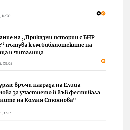
, 10:30
дание на „Приказни истории с БНР
с“ пътува към библиотеките на
ща и читалища
5, 09:05
ургас връчи награда на Елица
ова за участието й във фестивала
сните на Комня Стоянова"
5, 09:31