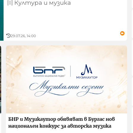
〣
Култура и музика
29.07.26, 14:00
БНР и Музикаутор обявяват в Бургас нов
национален конкурс за авторска музика