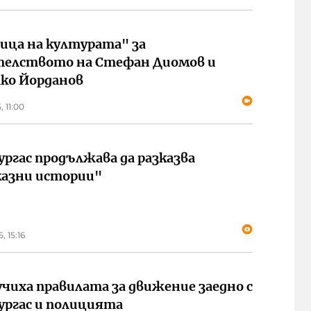
лица на културата" за
елството на Стефан Диомов и
ко Йорданов
, 11:00
ургас продължава да разказва
азни истории"
, 15:16
учиха правилата за движение заедно с
ургас и полицията