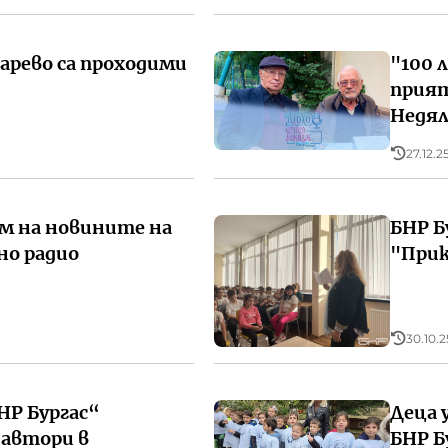
рево са проходими
"100 
прият
Недял
27.12.25
ом на новините на
БНР Б
но радио
"Прик
30.10.25
НР Бургас“
Деца 
автори в
БНР Б