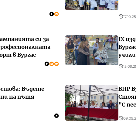
17.10.25
кампанията си за
IX из
Професионалната
Бурга
рт в Бургас
учили
15.09.2
остова: Бъдете
БНР Б
ни на пътя
Стоян
"С пе
09.09.2