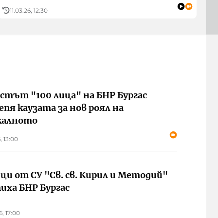
11.03.26, 12:30
стът "100 лица" на БНР Бургас
епя каузата за нов роял на
калното
6, 13:00
ци от СУ "Св. св. Кирил и Методий"
иха БНР Бургас
6, 17:00