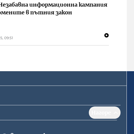
Незабавна информационна кампания
омените в пътния закон
5, 09:51
Нагоре