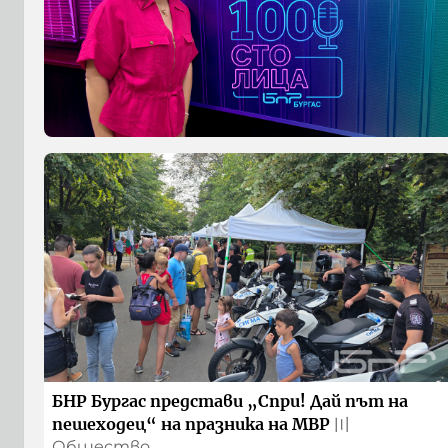
БНР Бургас представи „Спри! Дай път на
пешеходец“ на празника на МВР
〣
Общество