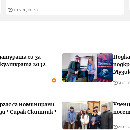
01.07.26, 08:30
датурата си за
Подка
 културата 2032
подкр
Музи
31.01.2
ргас са номинирани
Учени
ди "Сирак Скитник"
посет
20.01.2