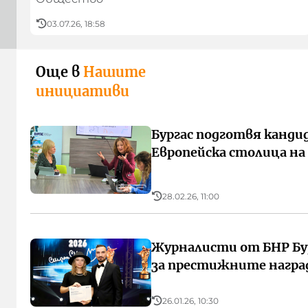
03.07.26, 18:58
Още в
Нашите
инициативи
Бургас подготвя канди
Европейска столица на
28.02.26, 11:00
Журналисти от БНР Бу
за престижните награ
26.01.26, 10:30