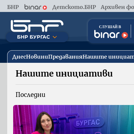
БНР
Детското.БНР
Архивен фо
БНР БУРГАС
Днес
Новини
Предавания
Нашите инициа
Нашите инициативи
Последни