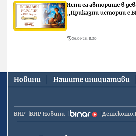
Ясни са авторите в де
„Приказни истории с Б
06.09.25, 11:30
Новини
Нашите инициативи
БНР
БНР Новини
Детското.