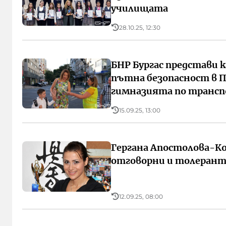
училищата
28.10.25, 12:30
БНР Бургас представи 
пътна безопасност в 
гимназията по транспо
15.09.25, 13:00
Гергана Апостолова-К
отговорни и толерант
12.09.25, 08:00