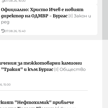
07.08.26, 16:00
Официално: Христо Ичев е новият
директор на ОДМВР - Бургас
〣
Закон и
ред
07.08.26, 15:40
ичения за тежкотоварни камиони
 "Тракия" и към Бургас
〣
Общество
6, 15:00
ският "Нефтохимик" привлече