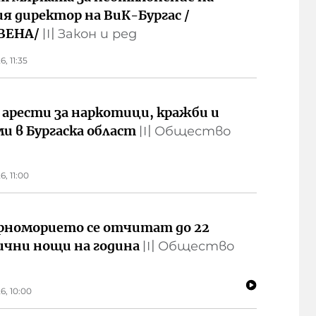
я директор на ВиК-Бургас /
ВЕНА/
〣
Закон и ред
6, 11:35
 арести за наркотици, кражби и
и в Бургаска област
〣
Общество
6, 11:00
рноморието се отчитат до 22
чни нощи на година
〣
Общество
6, 10:00