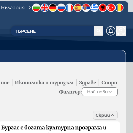
 България
ание
Икономика и туризъм
Здраве
Спорт
Филтър:
Най-нови
Скрий
Бургас с богата културна програма и