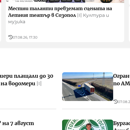
Местни таланти превземат сцената на
Летния театър в Созопол
〣
Култура и
музика
07.08.26, 17:30
иери плащали до 30
Огран
 на водомери
по АМ
〣
07.08.2
 на 7 август
Бурга