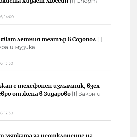
олиста Хидает Хюсеин
〣
Спорт
6, 14:00
яват летния театър в Созопол
〣
ра и музика
6, 13:30
жан е телефонен измамник, взел
евро от жена в Зидарово
〣
Закон и
6, 12:30
т мярката за неотклонение на