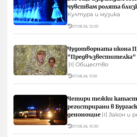
чувствам ролята близк
Култура и музика
07.08.26, 12:00
Чудотворната икона П
"Предвъзвестителка" 
〣
Общество
07.08.26, 11:30
Четири тежки катаст
регистрирани в Бургаск
денонощие
〣
Закон и р
07.08.26, 10:30