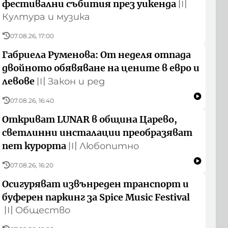
фестивални събития през уикенда
〣
Култура и музика
07.08.26, 17:00
Габриела Руменова: От неделя отпада
двойното обявяване на цените в евро и
левове
〣
Закон и ред
07.08.26, 16:40
Откриват LUNAR в община Царево,
светлинни инсталации преобразяват
пет курорта
〣
Любопитно
07.08.26, 16:20
Осигуряват извънреден транспорт и
буферен паркинг за Spice Music Festival
〣
Общество