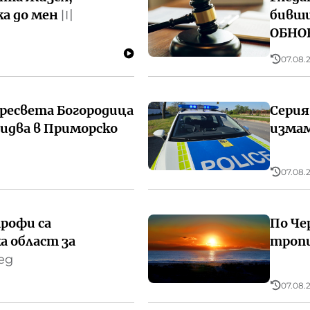
а до мен
бивши
〣
ОБНО
07.08.2
ресвета Богородица
Серия
идва в Приморско
измам
07.08.2
рофи са
По Че
а област за
тропи
ед
07.08.2