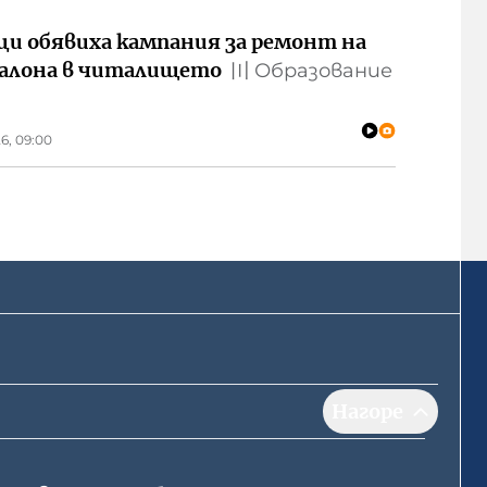
ци обявиха кампания за ремонт на
алона в читалището
〣
Образование
6, 09:00
Нагоре