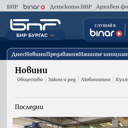
БНР
Детското.БНР
Архивен фо
БНР БУРГАС
Днес
Новини
Предавания
Нашите инициа
Новини
Общество
Закон и ред
Любопитно
Култ
Последни