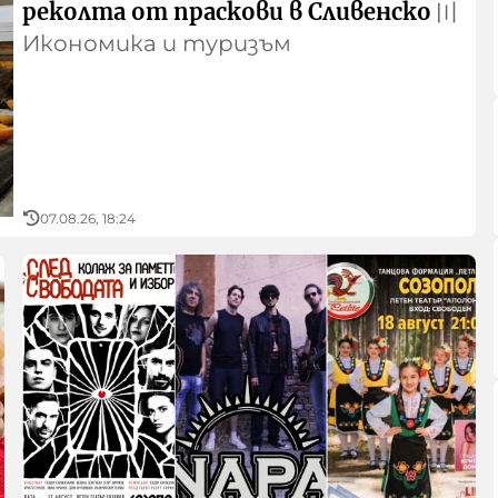
реколта от праскови в Сливенско
〣
Икономика и туризъм
07.08.26, 18:24