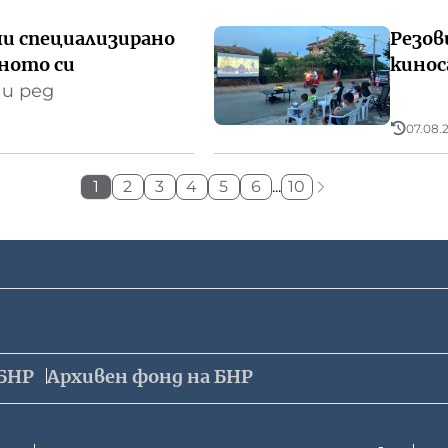
чи специализирано
Резов
лното си
кинос
 и ред
07.08.2
1
2
3
4
5
6
...
10
БНР
Архивен фонд на БНР