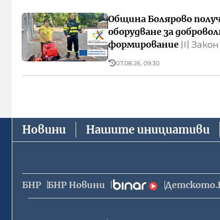
Община Болярово полу
оборудване за доброво
формирование
〣
Закон
07.08.26, 09:30
Новини
Нашите инициативи
БНР
БНР Новини
Детското.