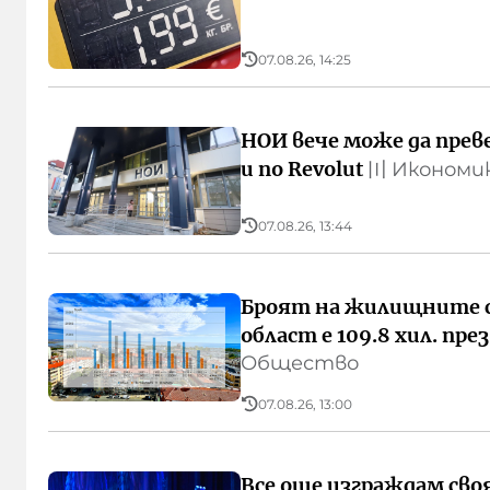
07.08.26, 14:25
НОИ вече може да пре
и по Revolut
〣
Икономи
07.08.26, 13:44
Броят на жилищните сг
област е 109.8 хил. през
Общество
07.08.26, 13:00
Все още изграждам сво