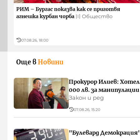
РИМ – Бургас показва как се приготвя
агнешка курбан чорба
〣
Общество
07.08.26, 18:00
Още в
Новини
Прокурор Илиев: Хотел
000 лв. за манипулации
Закон и ред
07.08.26, 15:20
"Булевард Демокрация"