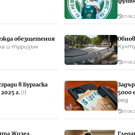
футб
07.08.2
вежда обезщетения
Обнов
Култу
ка и туризъм
07.08.2
ради в Бургаска
Задър
 2025 г.
5000 
〣
ред
07.08.2
ята Жизел,
Гледа