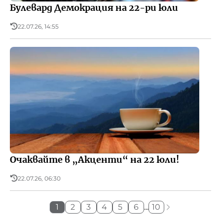
Булевард Демокрация на 22-ри юли
22.07.26, 14:55
Очаквайте в „Акценти“ на 22 юли!
22.07.26, 06:30
1
2
3
4
5
6
...
10