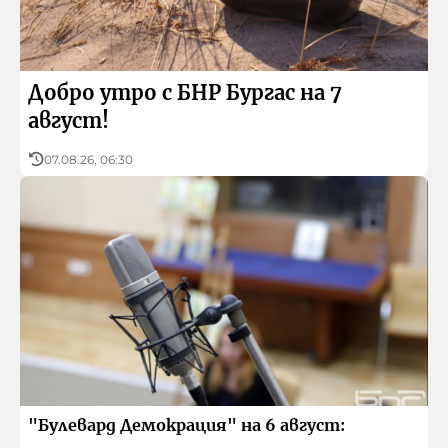
Икономика и туризъм
Приказни истории с БНР Бургас
БНР
Детското.БНР
Архивен фонд на БНР
Здраве
Спорт
Добро утро с БНР Бургас на 7
август!
07.08.26, 06:30
"Булевард Демокрация" на 6 август: