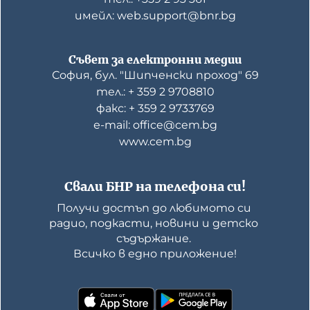
имейл: web.support@bnr.bg
Съвет за електронни медии
София, бул. "Шипченски проход" 69
тел.: + 359 2 9708810
факс: + 359 2 9733769
е-mail: office@cem.bg
www.cem.bg
Свали БНР на телефона си!
Получи достъп до любимото си 
радио, подкасти, новини и детско 
съдържание. 

Всичко в едно приложение!