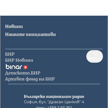
Новини
Нашите инициативи
БНР
Нагоре
БНР Новини
Детското.БНР
Архивен фонд на БНР
Българско национално радио
София, бул. "Драган Цанков" 4
тел.: +359 2 93 361