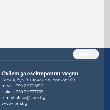
Нагоре
Съвет за електронни медии
София, бул. "Шипченски проход" 69
тел.: + 359 2 9708810
факс: + 359 2 9733769
е-mail: office@cem.bg
www.cem.bg