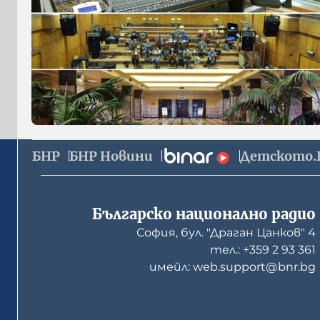
БНР
БНР Новини
Детското.
Българско национално радио
София, бул. "Драган Цанков" 4
тел.: +359 2 93 361
имейл: web.support@bnr.bg