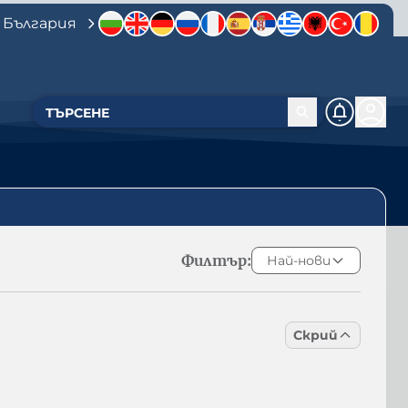
 България
Филтър:
Най-нови
Скрий