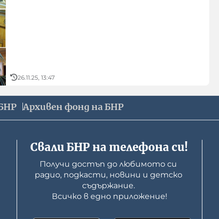
26.11.25, 13:47
БНР
Архивен фонд на БНР
Свали БНР на телефона си!
Получи достъп до любимото си 
радио, подкасти, новини и детско 
съдържание. 

Всичко в едно приложение!