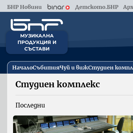
БНР Новини
Детското.БНР
Арх
МУЗИКАЛНА
ПРОДУКЦИЯ И
СЪСТАВИ
Начало
Събития
Чуй и виж
Студиен компл
Студиен комплекс
Последни