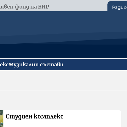
ивен фонд на БНР
Радио
екс
Музикални състави
Студиен комплекс