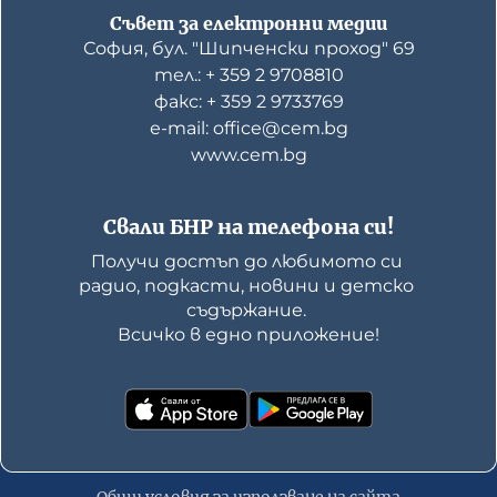
Съвет за електронни медии
София, бул. "Шипченски проход" 69
тел.: + 359 2 9708810
факс: + 359 2 9733769
е-mail: office@cem.bg
www.cem.bg
Свали БНР на телефона си!
Получи достъп до любимото си 
радио, подкасти, новини и детско 
съдържание. 

Всичко в едно приложение!