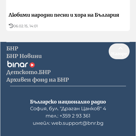
Любими народни песни и хора на България
06.02.15, 14:01
БНР
Нагоре
БНР Новини
Детското.БНР
Архивен фонд на БНР
Българско национално радио
София, бул. "Драган Цанков" 4
тел.: +359 2 93 361
имейл: web.support@bnr.bg