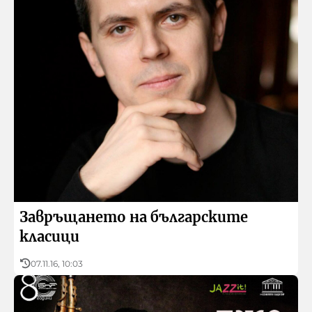
Биг бенд
Симфоничен оркестър
Оркестър за народна музика
Завръщането на българските
класици
07.11.16, 10:03