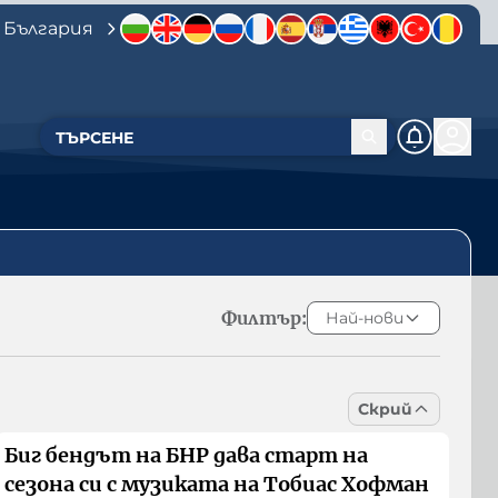
 България
Филтър:
Най-нови
Скрий
Биг бендът на БНР дава старт на
сезона си с музиката на Тобиас Хофман