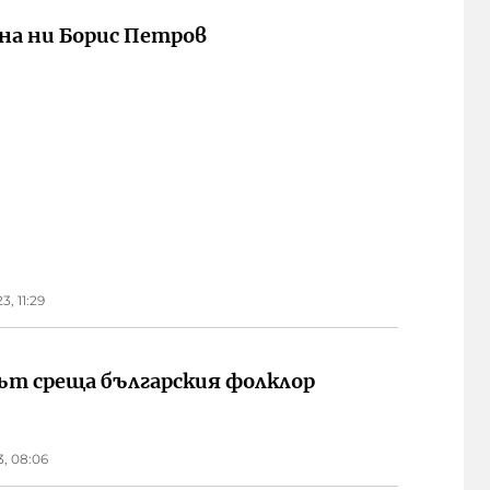
на ни Борис Петров
3, 11:29
т среща българския фолклор
3, 08:06