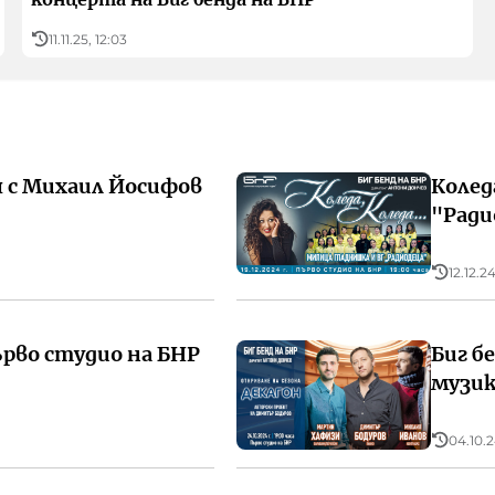
11.11.25, 12:03
я с Михаил Йосифов
Коледа
"Ради
12.12.24
ърво студио на БНР
Биг б
музик
04.10.2