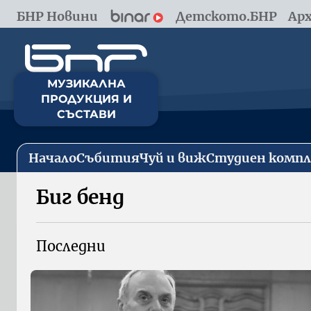
БНР Новини
Детското.БНР
Арх
МУЗИКАЛНА
ПРОДУКЦИЯ И
СЪСТАВИ
Начало
Събития
Чуй и виж
Студиен компл
Биг бенд
Последни