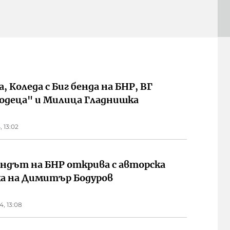
, Коледа с Биг бенда на БНР, ВГ
одеца" и Милица Гладнишка
, 13:02
ендът на БНР открива с авторска
а на Димитър Бодуров
4, 13:08