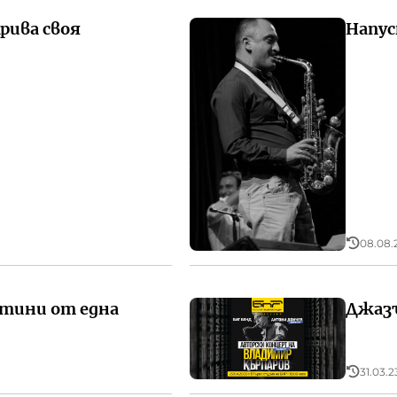
рива своя
Напус
08.08.2
ртини от една
Джазъ
31.03.2