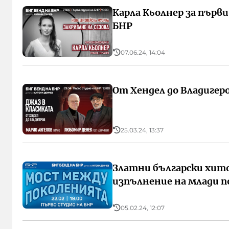
Карла Кьолнер за първи
БНР
07.06.24, 14:04
От Хендел до Владигер
25.03.24, 13:37
Златни български хито
изпълнение на млади по
05.02.24, 12:07