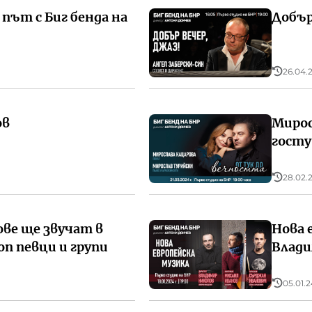
 път с Биг бенда на
Добър
26.04.2
ов
Мирос
госту
28.02.2
ве ще звучат в
Нова 
п певци и групи
Влади
05.01.2