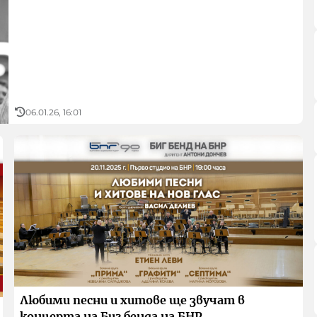
06.01.26, 16:01
Любими песни и хитове ще звучат в
концерта на Биг бенда на БНР