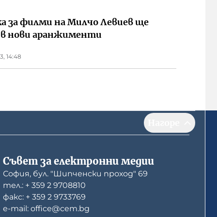
а за филми на Милчо Левиев ще
 в нови аранжименти
3, 14:48
Нагоре
Съвет за електронни медии
София, бул. "Шипченски проход" 69
тел.: + 359 2 9708810
факс: + 359 2 9733769
е-mail: office@cem.bg