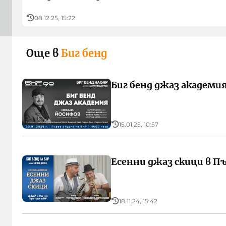
08.12.25, 15:22
Още в
Биг бенд
Биг бенд джаз академи
15.01.25, 10:57
Есенни джаз скици в П
18.11.24, 15:42