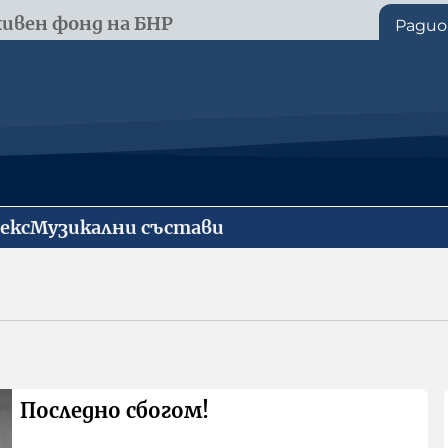
ивен фонд на БНР
Радио
екс
Музикални състави
Последно сбогом!