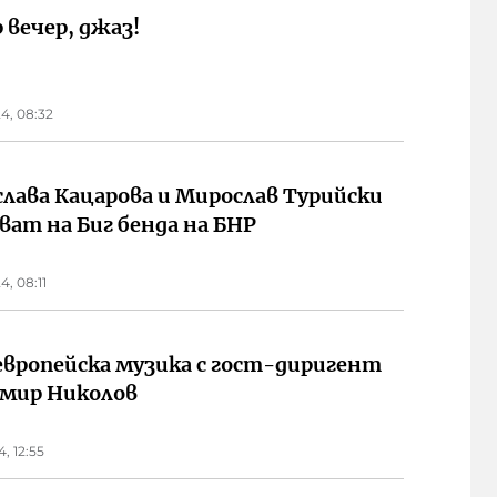
 вечер, джаз!
4, 08:32
лава Кацарова и Мирослав Турийски
ват на Биг бенда на БНР
4, 08:11
европейска музика с гост-диригент
мир Николов
4, 12:55