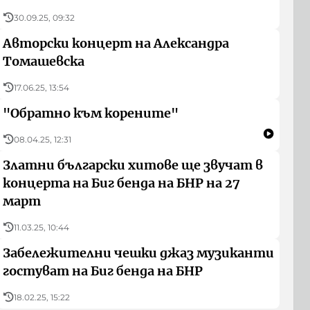
30.09.25, 09:32
Авторски концерт на Александра
Томашевска
17.06.25, 13:54
"Обратно към корените"
08.04.25, 12:31
Златни български хитове ще звучат в
концерта на Биг бенда на БНР на 27
март
11.03.25, 10:44
Забележителни чешки джаз музиканти
гостуват на Биг бенда на БНР
18.02.25, 15:22