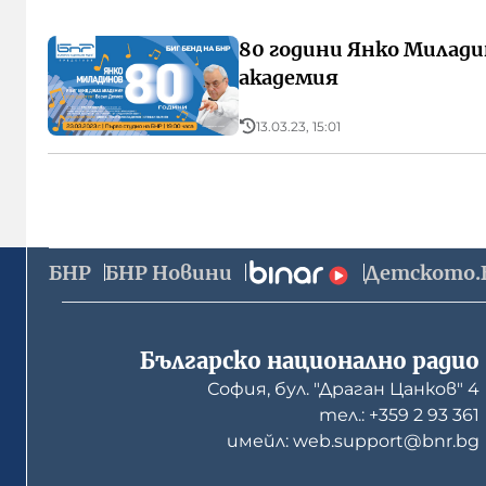
80 години Янко Милади
академия
13.03.23, 15:01
БНР
БНР Новини
Детското.
Българско национално радио
София, бул. "Драган Цанков" 4
тел.: +359 2 93 361
имейл: web.support@bnr.bg