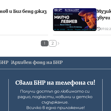
нов и Биг бенд джаз
Музик
звучи
07.02.2
1
2
БНР
Архивен фонд на БНР
Свали БНР на телефона си!
Получи достъп до любимото си 
радио, подкасти, новини и детско 
съдържание. 

Всичко в едно приложение!