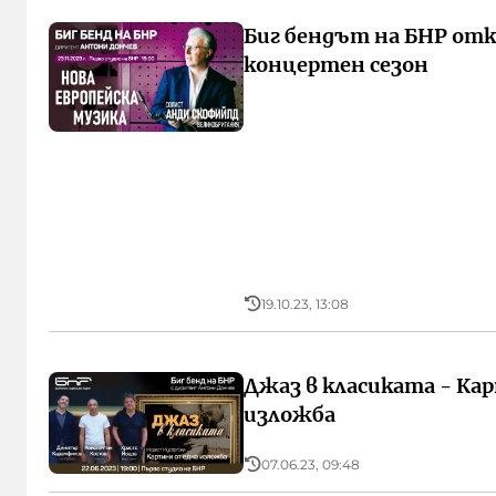
Биг бендът на БНР отк
концертен сезон
19.10.23, 13:08
Джаз в класиката - Ка
изложба
07.06.23, 09:48