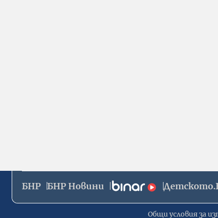
БНР
БНР Новини
Детското.
Общи условия за из