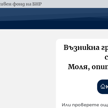
ивен фонд на БНР
Възникна г
Моля, опи
Или проверете ощ