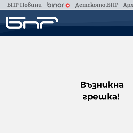
БНР Новини
Детското.БНР
Арх
Възникна
грешка!