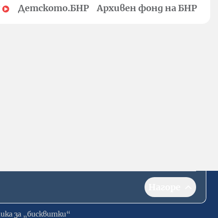
Детското.БНР
Архивен фонд на БНР
Нагоре
ика за „бисквитки“