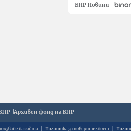
БНР Новини
БНР
Архивен фонд на БНР
ползване на сайта
Политика за поверителност
Полит